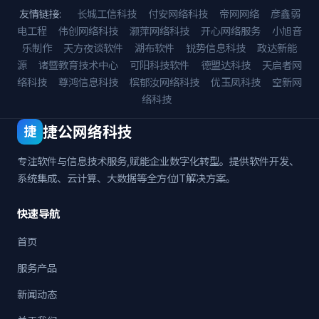
友情链接:
长城工信科技
付安网络科技
帝网网络
彦鑫弱
电工程
伟创网络科技
灏萍网络科技
开心网络服务
小旭音
乐制作
天方夜谈软件
湖布软件
锐势信息科技
政达新能
源
诸暨教育技术中心
可阳科技软件
德盟达科技
天启者网
络科技
尊鸿信息科技
槟郁汝网络科技
优玉凤科技
空新网
络科技
捷公网络科技
捷
专注软件与信息技术服务,赋能企业数字化转型。提供软件开发、
系统集成、云计算、大数据等全方位IT解决方案。
快速导航
首页
服务产品
新闻动态